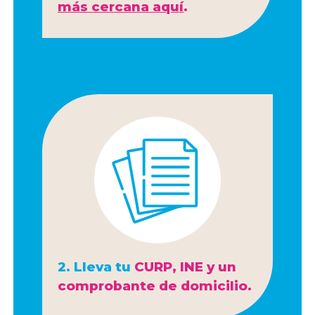
más cercana aquí
.
2. Lleva tu
CURP, INE y un
comprobante de domicilio.